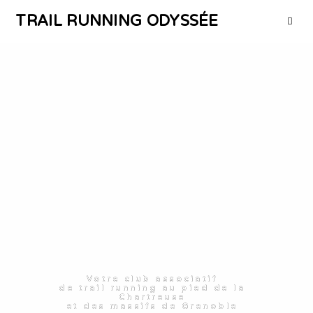
TRAIL RUNNING ODYSSÉE
Votre club associatif
de trail running au pied de la
Chartreuse
et des massifs de Grenoble