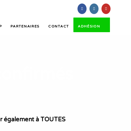
P
PARTENAIRES
CONTACT
ADHÉSION
confirmés
iper également à TOUTES