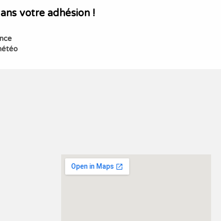
dans votre adhésion !
ance
météo